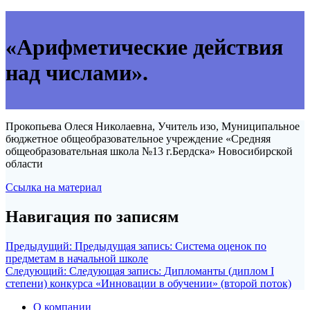
«Арифметические действия
над числами».
Прокопьева Олеся Николаевна, Учитель изо, Муниципальное
бюджетное общеобразовательное учреждение «Средняя
общеобразовательная школа №13 г.Бердска» Новосибирской
области
Ссылка на материал
Навигация по записям
Предыдущий:
Предыдущая запись:
Система оценок по
предметам в начальной школе
Следующий:
Следующая запись:
Дипломанты (диплом I
степени) конкурса «Инновации в обучении» (второй поток)
О компании