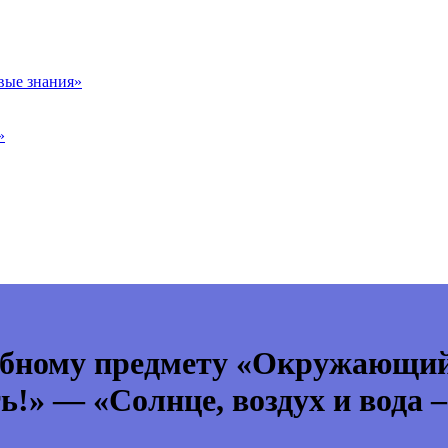
вые знания»
»
ебному предмету «Окружающий 
ь!» — «Солнце, воздух и вода 