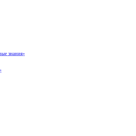
вые знания»
»