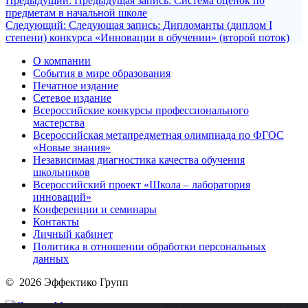
Предыдущий:
Предыдущая запись:
Система оценок по
предметам в начальной школе
Следующий:
Следующая запись:
Дипломанты (диплом I
степени) конкурса «Инновации в обучении» (второй поток)
О компании
События в мире образования
Печатное издание
Сетевое издание
Всероссийские конкурсы профессионального
мастерства
Всероссийская метапредметная олимпиада по ФГОС
«Новые знания»
Независимая диагностика качества обучения
школьников
Всероссийский проект «Школа – лаборатория
инноваций»
Конференции и семинары
Контакты
Личный кабинет
Политика в отношении обработки персональных
данных
© 2026 Эффектико Групп