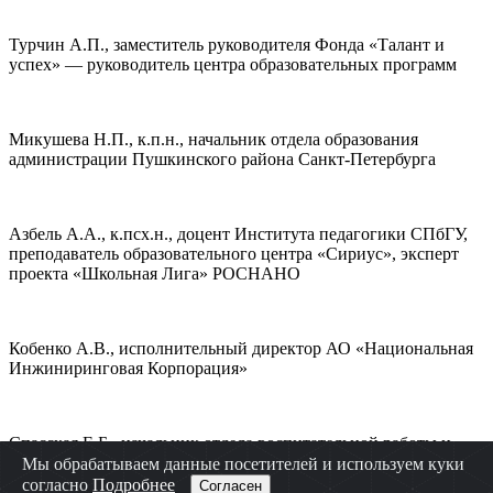
Турчин А.П., заместитель руководителя Фонда «Талант и
успех» — руководитель центра образовательных программ
Микушева Н.П., к.п.н., начальник отдела образования
администрации Пушкинского района Санкт-Петербурга
Азбель А.А., к.псх.н., доцент Института педагогики СПбГУ,
преподаватель образовательного центра «Сириус», эксперт
проекта «Школьная Лига» РОСНАНО
Кобенко А.В., исполнительный директор АО «Национальная
Инжиниринговая Корпорация»
Спасская Е.Б., начальник отдела воспитательной работы и
дополнительного образования Комитета по образованию
Мы обрабатываем данные посетителей и используем куки
Санкт-Петербурга
согласно
Подробнее
Согласен