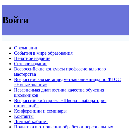
Войти
О компании
События в мире образования
Печатное издание
Сетевое издание
Всероссийские конкурсы профессионального
мастерства
Всероссийская метапредметная олимпиада по ФГОС
«Новые знания»
Независимая диагностика качества обучения
школьников
Всероссийский проект «Школа – лаборатория
инноваций»
Конференции и семинары
Контакты
Личный кабинет
Политика в отношении обработки персональных