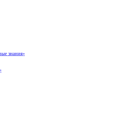
вые знания»
»