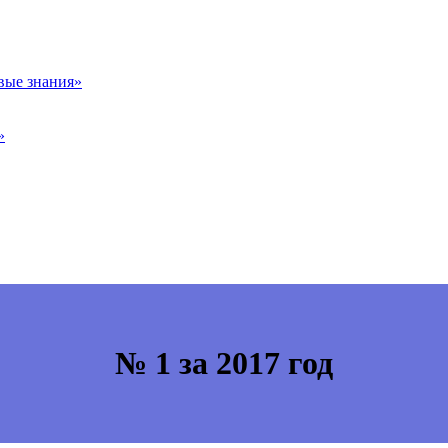
вые знания»
»
№ 1 за 2017 год