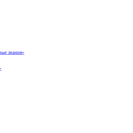
вые знания»
»