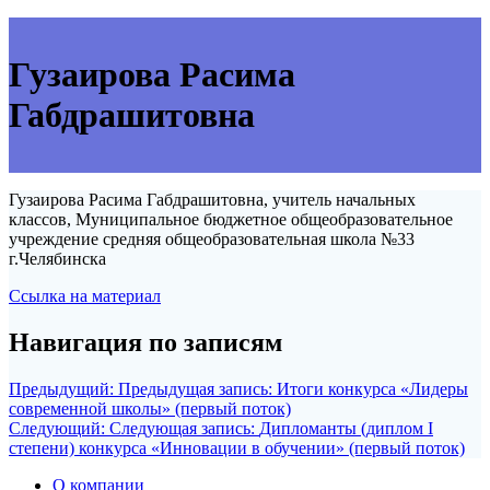
Гузаирова Расима
Габдрашитовна
Гузаирова Расима Габдрашитовна, учитель начальных
классов, Муниципальное бюджетное общеобразовательное
учреждение средняя общеобразовательная школа №33
г.Челябинска
Ссылка на материал
Навигация по записям
Предыдущий:
Предыдущая запись:
Итоги конкурса «Лидеры
современной школы» (первый поток)
Следующий:
Следующая запись:
Дипломанты (диплом I
степени) конкурса «Инновации в обучении» (первый поток)
О компании