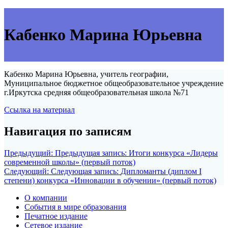
Кабенко Марина Юрьевна
Кабенко Марина Юрьевна, учитель географии,
Муниципальное бюджетное общеобразовательное учреждение
г.Иркутска средняя общеобразовательная школа №71
Ссылка на материал
Навигация по записям
Предыдущий:
Предыдущая запись:
Итоги конкурса «Лидеры
современной школы» (первый поток)
Следующий:
Следующая запись:
Дипломанты (диплом I
степени) конкурса «Инновации в обучении» (первый поток)
О компании
События в мире образования
Печатное издание
Сетевое издание