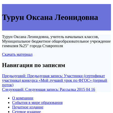
Турун Оксана Леонидовна
Турун Оксана Леонидовна, учитель начальных классов,
Муниципальное бюджетное общеобразовательное учреждение
гимназия №25″ города Ставрополя
Скачать материал
Навигация по записям
Предыдущий:
Предыдущая запись:
Участники (сертификат
участника) конкурса «Мой лучший урок по ФГОС» (первый
поток)
Следующий:
Следующая запись:
Рассылка 2015 04 16
О компании
События в мире образования
Печатное издание
Сетевое издание