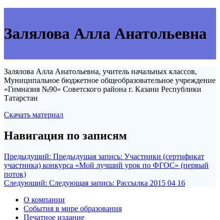
Залялова Алла Анатольевна
Залялова Алла Анатольевна, учитель начальных классов,
Муниципальное бюджетное общеобразовательное учреждение
«Гимназия №90» Советского района г. Казани Республики
Татарстан
Скачать материал
Навигация по записям
Предыдущий:
Предыдущая запись:
Участники (сертификат
участника) конкурса «Мой лучший урок по ФГОС» (первый
поток)
Следующий:
Следующая запись:
Рассылка 2015 04 16
О компании
События в мире образования
Печатное издание