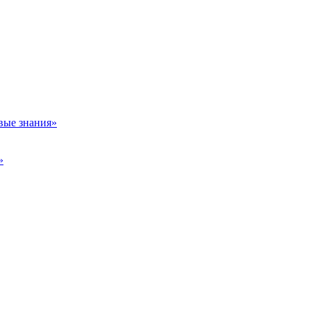
вые знания»
»