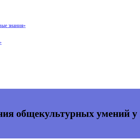
вые знания»
»
ния общекультурных умений у