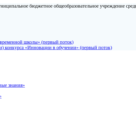
униципальное бюджетное общеобразовательное учреждение средн
овременной школы» (первый поток)
и) конкурса «Инновации в обучении» (первый поток)
вые знания»
»