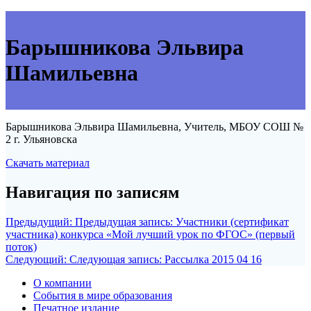
Барышникова Эльвира
Шамильевна
Барышникова Эльвира Шамильевна, Учитель, МБОУ СОШ №
2 г. Ульяновска
Скачать материал
Навигация по записям
Предыдущий:
Предыдущая запись:
Участники (сертификат
участника) конкурса «Мой лучший урок по ФГОС» (первый
поток)
Следующий:
Следующая запись:
Рассылка 2015 04 16
О компании
События в мире образования
Печатное издание