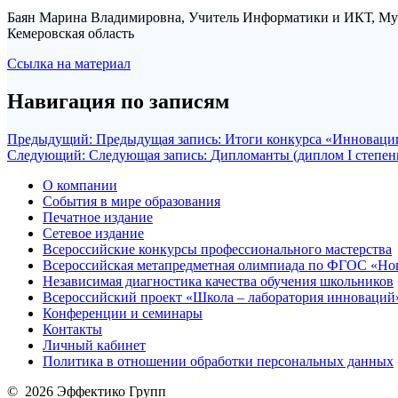
Баян Марина Владимировна, Учитель Информатики и ИКТ, Мун
Кемеровская область
Ссылка на материал
Навигация по записям
Предыдущий:
Предыдущая запись:
Итоги конкурса «Инновации
Следующий:
Следующая запись:
Дипломанты (диплом I степен
О компании
События в мире образования
Печатное издание
Сетевое издание
Всероссийские конкурсы профессионального мастерства
Всероссийская метапредметная олимпиада по ФГОС «Но
Независимая диагностика качества обучения школьников
Всероссийский проект «Школа – лаборатория инноваций
Конференции и семинары
Контакты
Личный кабинет
Политика в отношении обработки персональных данных
© 2026 Эффектико Групп