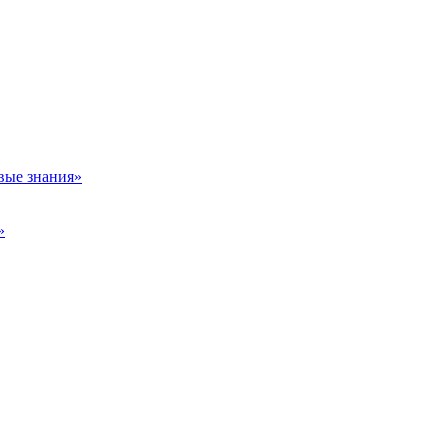
вые знания»
»