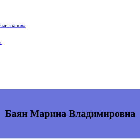
вые знания»
»
Баян Марина Владимировна