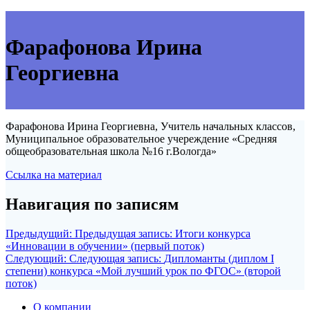
Фарафонова Ирина
Георгиевна
Фарафонова Ирина Георгиевна, Учитель начальных классов,
Муниципальное образовательное учереждение «Средняя
общеобразовательная школа №16 г.Вологда»
Ссылка на материал
Навигация по записям
Предыдущий:
Предыдущая запись:
Итоги конкурса
«Инновации в обучении» (первый поток)
Следующий:
Следующая запись:
Дипломанты (диплом I
степени) конкурса «Мой лучший урок по ФГОС» (второй
поток)
О компании