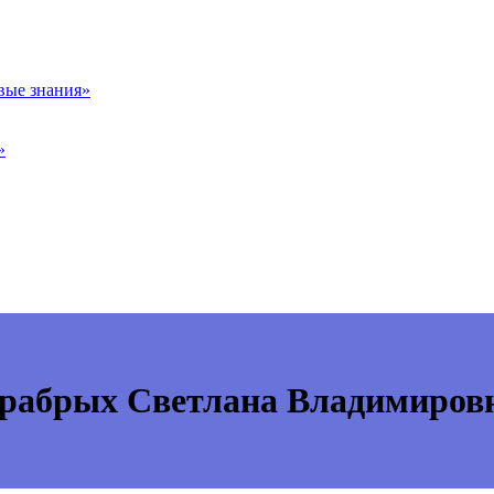
вые знания»
»
рабрых Светлана Владимиров