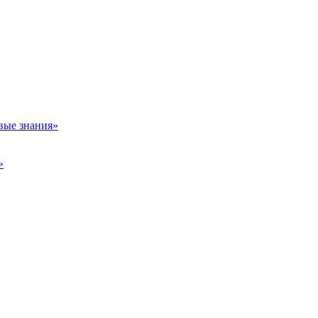
вые знания»
»