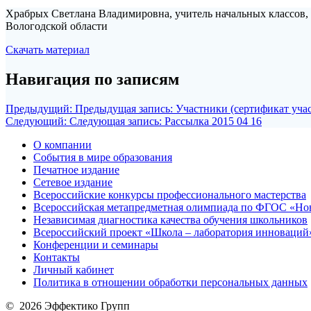
Храбрых Светлана Владимировна, учитель начальных классов,
Вологодской области
Скачать материал
Навигация по записям
Предыдущий:
Предыдущая запись:
Участники (сертификат уча
Следующий:
Следующая запись:
Рассылка 2015 04 16
О компании
События в мире образования
Печатное издание
Сетевое издание
Всероссийские конкурсы профессионального мастерства
Всероссийская метапредметная олимпиада по ФГОС «Но
Независимая диагностика качества обучения школьников
Всероссийский проект «Школа – лаборатория инноваций
Конференции и семинары
Контакты
Личный кабинет
Политика в отношении обработки персональных данных
© 2026 Эффектико Групп