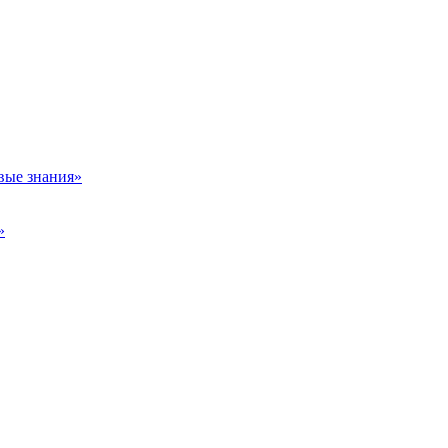
вые знания»
»