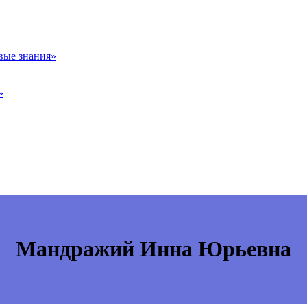
вые знания»
»
Мандражий Инна Юрьевна