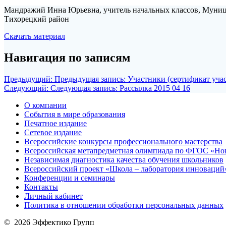
Мандражий Инна Юрьевна, учитель начальных классов, Муниц
Тихорецкий район
Скачать материал
Навигация по записям
Предыдущий:
Предыдущая запись:
Участники (сертификат уча
Следующий:
Следующая запись:
Рассылка 2015 04 16
О компании
События в мире образования
Печатное издание
Сетевое издание
Всероссийские конкурсы профессионального мастерства
Всероссийская метапредметная олимпиада по ФГОС «Но
Независимая диагностика качества обучения школьников
Всероссийский проект «Школа – лаборатория инноваций
Конференции и семинары
Контакты
Личный кабинет
Политика в отношении обработки персональных данных
© 2026 Эффектико Групп