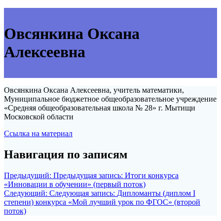
Овсянкина Оксана
Алексеевна
Овсянкина Оксана Алексеевна, учитель математики,
Муниципальное бюджетное общеобразовательное учреждение
«Средняя общеобразовательная школа № 28» г. Мытищи
Московской области
Ссылка на материал
Навигация по записям
Предыдущий:
Предыдущая запись:
Итоги конкурса
«Инновации в обучении» (первый поток)
Следующий:
Следующая запись:
Дипломанты (диплом I
степени) конкурса «Мой лучший урок по ФГОС» (второй
поток)