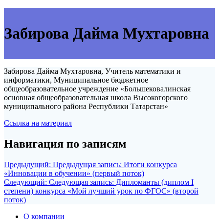
Забирова Дайма Мухтаровна
Забирова Дайма Мухтаровна, Учитель математики и
информатики, Муниципальное бюджетное
общеобразовательное учреждение «Большековалинская
основная общеобразовательная школа Высокогорского
муниципального района Республики Татарстан»
Ссылка на материал
Навигация по записям
Предыдущий:
Предыдущая запись:
Итоги конкурса
«Инновации в обучении» (первый поток)
Следующий:
Следующая запись:
Дипломанты (диплом I
степени) конкурса «Мой лучший урок по ФГОС» (второй
поток)
О компании