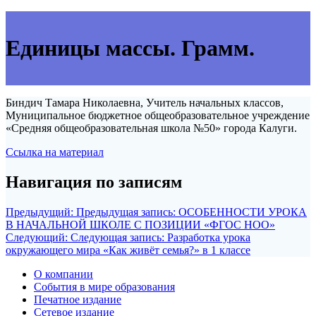
Единицы массы. Грамм.
Биндич Тамара Николаевна, Учитель начальных классов,
Муниципальное бюджетное общеобразовательное учреждение
«Средняя общеобразовательная школа №50» города Калуги.
Ссылка на материал
Навигация по записям
Предыдущий:
Предыдущая запись:
ОСОБЕННОСТИ УРОКА
В НАЧАЛЬНОЙ ШКОЛЕ С ПОЗИЦИИ «ФГОС НОО»
Следующий:
Следующая запись:
Разработка урока
окружающего мира «Как живёт семья?» в 1 классе
О компании
События в мире образования
Печатное издание
Сетевое издание