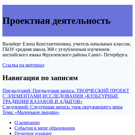
Проектная деятельность
Вальберг Елена Константиновна, учитель начальных классов,
ГБОУ средняя школа 368 с углубленным изучением
английского языка Фрунзенского района Санкт- Петербурга.
Ссылка на материал
Навигация по записям
Предыдущий:
Предыдущая запись:
ТВОРЧЕСКИЙ ПРОЕКТ
С ЭЛЕМЕНТАМИ ИССЛЕДОВАНИЯ «КУЛЬТУРНЫЕ
ТРАДИЦИИ КАЗАКОВ И АДЫГОВ»
Следующий:
Следующая запись:
урок окружающего мира
Тема: «Маленькие рыцари»
О компании
События в мире образования
Печатное издание