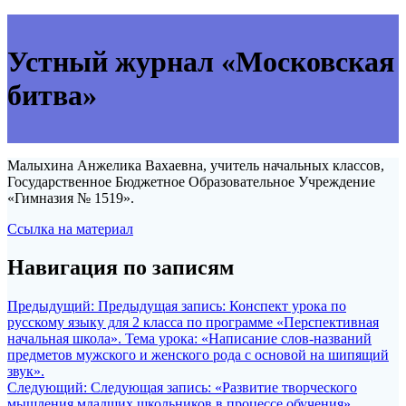
Устный журнал «Московская
битва»
Малыхина Анжелика Вахаевна, учитель начальных классов,
Государственное Бюджетное Образовательное Учреждение
«Гимназия № 1519».
Ссылка на материал
Навигация по записям
Предыдущий:
Предыдущая запись:
Конспект урока по
русскому языку для 2 класса по программе «Перспективная
начальная школа». Тема урока: «Написание слов-названий
предметов мужского и женского рода с основой на шипящий
звук».
Следующий:
Следующая запись:
«Развитие творческого
мышления младших школьников в процессе обучения»