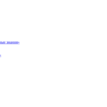
вые знания»
»