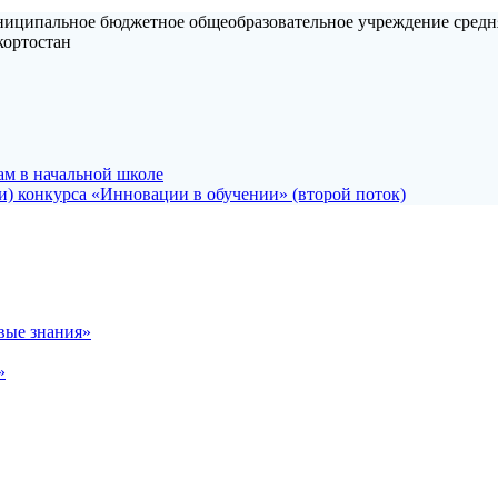
ниципальное бюджетное общеобразовательное учреждение средн
кортостан
ам в начальной школе
и) конкурса «Инновации в обучении» (второй поток)
вые знания»
»