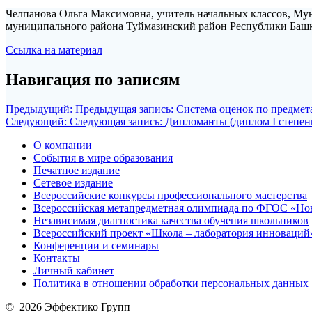
Челпанова Ольга Максимовна, учитель начальных классов, Му
муниципального района Туймазинский район Республики Баш
Ссылка на материал
Навигация по записям
Предыдущий:
Предыдущая запись:
Система оценок по предмет
Следующий:
Следующая запись:
Дипломанты (диплом I степен
О компании
События в мире образования
Печатное издание
Сетевое издание
Всероссийские конкурсы профессионального мастерства
Всероссийская метапредметная олимпиада по ФГОС «Но
Независимая диагностика качества обучения школьников
Всероссийский проект «Школа – лаборатория инноваций
Конференции и семинары
Контакты
Личный кабинет
Политика в отношении обработки персональных данных
© 2026 Эффектико Групп