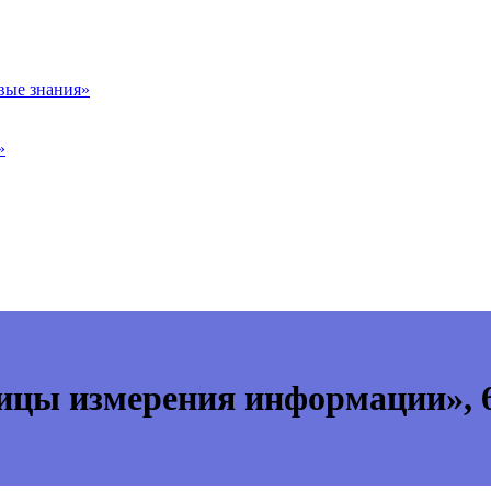
вые знания»
»
ицы измерения информации», 6