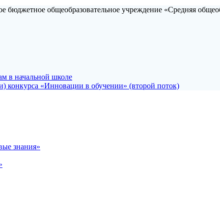
е бюджетное общеобразовательное учреждение «Средняя общео
ам в начальной школе
и) конкурса «Инновации в обучении» (второй поток)
вые знания»
»