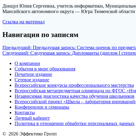
Донцул Юлия Сергеевна, учитель информатики, Муниципально
Мансийского автономного округа — Югра Тюменской области
Ссылка на материал
Навигация по записям
Предыдущий:
Предыдущая запись:
Система оценок по предмет
Следующий:
Следующая запись:
Дипломанты (диплом I степен
О компании
События в мире образования
Печатное издание
Сетевое издание
Всероссийские конкурсы профессионального мастерства
Всероссийская метапредметная олимпиада по ФГОС «Но
Независимая диагностика качества обучения школьников
Всероссийский проект «Школа – лаборатория инноваций
Конференции и семинары
Контакты
Личный кабинет
Политика в отношении обработки персональных данных
© 2026 Эффектико Групп