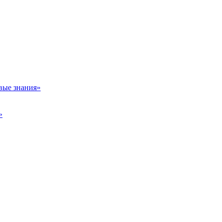
вые знания»
»