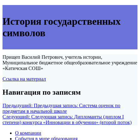
История государственных
символов
Прищеп Василий Петрович, учитель истории,
Муниципальное бюджетное общеобразовательное учреждение
«Катичская СОШ»
Ссылка на материал
Навигация по записям
Предыдущий:
Предыдущая запись:
Система оценок по
предметам в начальной школе
Следующий:
Следующая запись:
Дипломанты (диплом I
степени) конкурса «Инновации в обучении» (второй поток)
О компании
События в мире образования