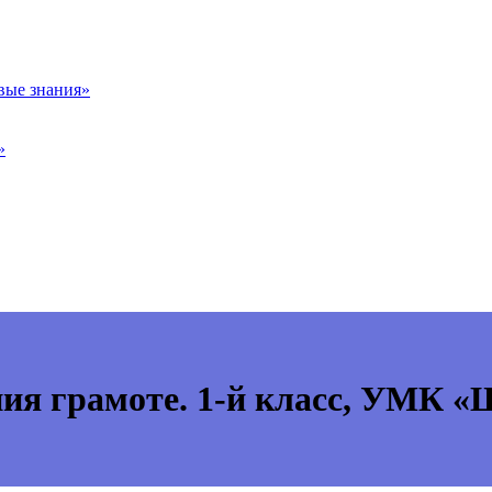
вые знания»
»
ния грамоте. 1-й класс, УМК «