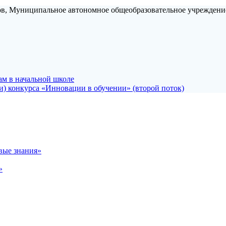
ов, Муниципальное автономное общеобразовательное учреждени
ам в начальной школе
и) конкурса «Инновации в обучении» (второй поток)
вые знания»
»