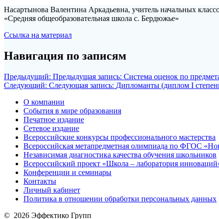
Насартынова Валентина Аркадьевна, учитель начальных класс
«Средняя общеобразовательная школа с. Бердюжье»
Ссылка на материал
Навигация по записям
Предыдущий:
Предыдущая запись:
Система оценок по предмет
Следующий:
Следующая запись:
Дипломанты (диплом I степен
О компании
События в мире образования
Печатное издание
Сетевое издание
Всероссийские конкурсы профессионального мастерства
Всероссийская метапредметная олимпиада по ФГОС «Но
Независимая диагностика качества обучения школьников
Всероссийский проект «Школа – лаборатория инноваций
Конференции и семинары
Контакты
Личный кабинет
Политика в отношении обработки персональных данных
© 2026 Эффектико Групп