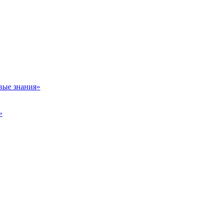
вые знания»
»