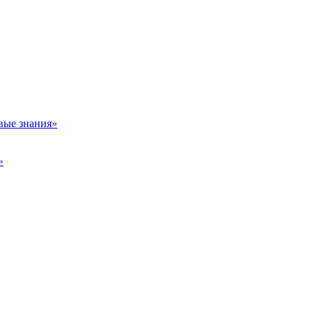
вые знания»
»