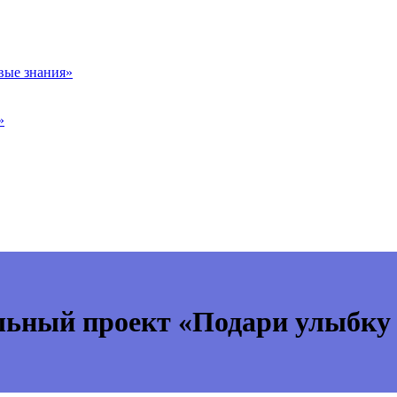
вые знания»
»
ьный проект «Подари улыбку