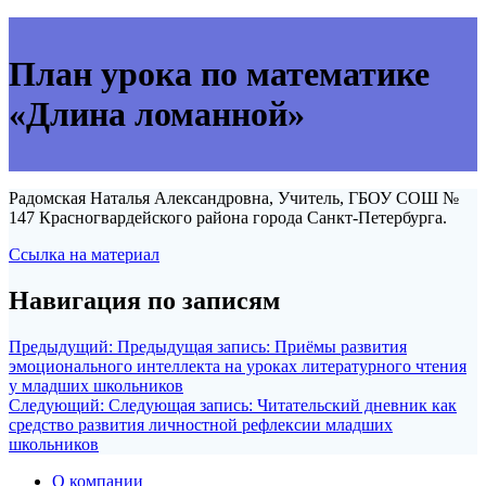
План урока по математике
«Длина ломанной»
Радомская Наталья Александровна, Учитель, ГБОУ СОШ №
147 Красногвардейского района города Санкт-Петербурга.
Ссылка на материал
Навигация по записям
Предыдущий:
Предыдущая запись:
Приёмы развития
эмоционального интеллекта на уроках литературного чтения
у младших школьников
Следующий:
Следующая запись:
Читательский дневник как
средство развития личностной рефлексии младших
школьников
О компании