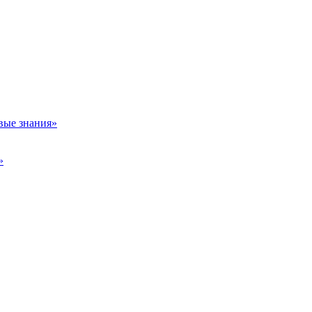
вые знания»
»