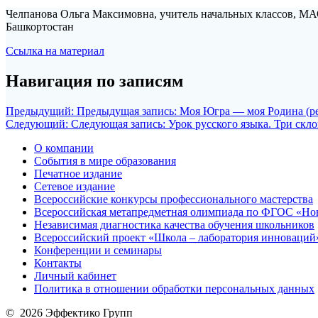
Челпанова Ольга Максимовна, учитель начальных классов, МА
Башкортостан
Ссылка на материал
Навигация по записям
Предыдущий:
Предыдущая запись:
Моя Югра — моя Родина (р
Следующий:
Следующая запись:
Урок русского языка. Три скл
О компании
События в мире образования
Печатное издание
Сетевое издание
Всероссийские конкурсы профессионального мастерства
Всероссийская метапредметная олимпиада по ФГОС «Но
Независимая диагностика качества обучения школьников
Всероссийский проект «Школа – лаборатория инноваций
Конференции и семинары
Контакты
Личный кабинет
Политика в отношении обработки персональных данных
© 2026 Эффектико Групп