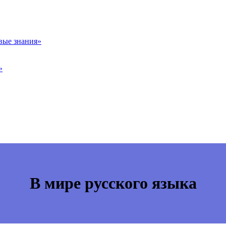
вые знания»
»
В мире русского языка