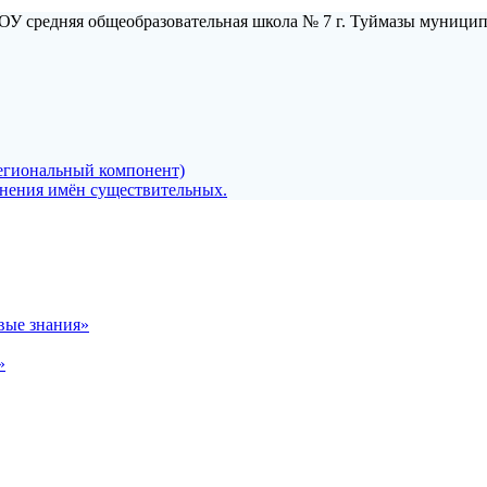
ОУ средняя общеобразовательная школа № 7 г. Туймазы муници
егиональный компонент)
онения имён существительных.
вые знания»
»