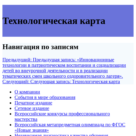
Технологическая карта
Навигация по записям
Предыдущий:
Предыдущая запись:
«Инновационные
технологии в патриотическом воспитании и социализации
детей во внеурочной деятельности и в реализации
тематических смен школьного оздоровительного лагеря».
Следующий:
Следующая запись:
Технологическая карта
О компании
События в мире образования
Печатное издание
Сетевое издание
Всероссийские конкурсы профессионального
мастерства
Всероссийская метапредметная олимпиада по ФГОС
«Новые знания»
Независимая диагностика качества обучения