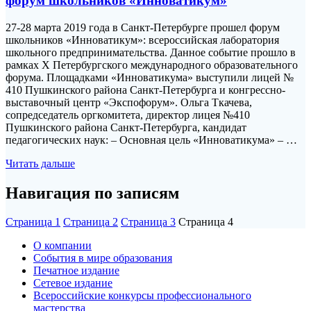
форум школьников «Инноватикум»
27-28 марта 2019 года в Санкт-Петербурге прошел форум
школьников «Инноватикум»: всероссийская лаборатория
школьного предпринимательства. Данное событие прошло в
рамках X Петербургского международного образовательного
форума. Площадками «Инноватикума» выступили лицей №
410 Пушкинского района Санкт-Петербурга и конгрессно-
выставочный центр «Экспофорум». Ольга Ткачева,
сопредседатель оргкомитета, директор лицея №410
Пушкинского района Санкт-Петербурга, кандидат
педагогических наук: – Основная цель «Инноватикума» – …
Читать дальше
Навигация по записям
Страница
1
Страница
2
Страница
3
Страница
4
О компании
События в мире образования
Печатное издание
Сетевое издание
Всероссийские конкурсы профессионального
мастерства